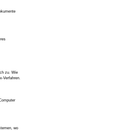
Dokumente
eres
äch zu. Wie
x-Verfahren.
 Computer
stemen, wo