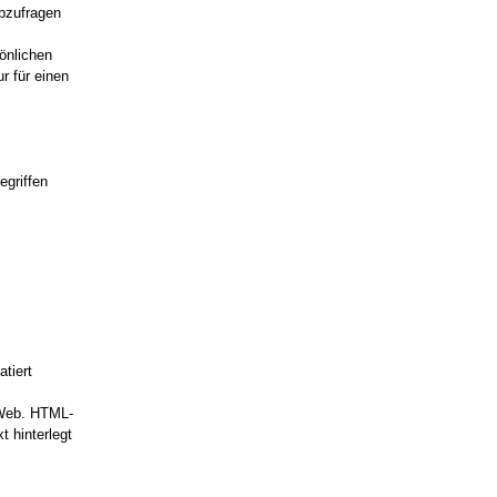
bzufragen
önlichen
 für einen
egriffen
tiert
 Web. HTML-
t hinterlegt