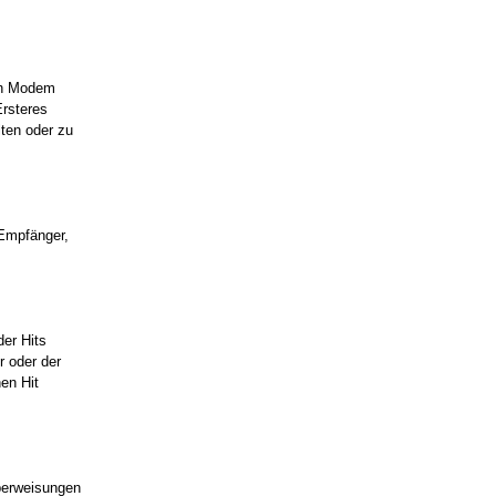
hen Modem
Ersteres
ten oder zu
 Empfänger,
der Hits
r oder der
en Hit
berweisungen