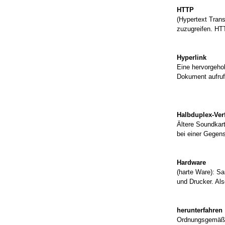
HTTP
(Hypertext Tran
zuzugreifen. HT
Hyperlink
Eine hervorgehob
Dokument aufruft
Halbduplex-Ver
Ältere Soundkart
bei einer Gegen
Hardware
(harte Ware): Sa
und Drucker. Als
herunterfahren
Ordnungsgemäße