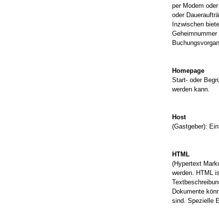
per Modem oder 
oder Daueraufträ
Inzwischen biet
Geheimnummer (P
Buchungsvorgang 
Homepage
Start- oder Begr
werden kann.
Host
(Gastgeber): Ein
HTML
(Hypertext Mark
werden. HTML is
Textbeschreibun
Dokumente können
sind. Spezielle 