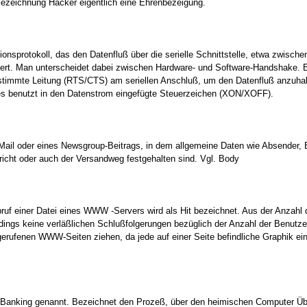
Bezeichnung Hacker eigentlich eine Ehrenbezeigung.
nsprotokoll, das den Datenfluß über die serielle Schnittstelle, etwa zwisc
liert. Man unterscheidet dabei zwischen Hardware- und Software-Handshake. 
estimmte Leitung (RTS/CTS) am seriellen Anschluß, um den Datenfluß anzuhal
res benutzt in den Datenstrom eingefügte Steuerzeichen (XON/XOFF).
-Mail oder eines Newsgroup-Beitrags, in dem allgemeine Daten wie Absender,
richt oder auch der Versandweg festgehalten sind. Vgl. Body
Abruf einer Datei eines WWW -Servers wird als Hit bezeichnet. Aus der Anzahl 
rdings keine verläßlichen Schlußfolgerungen bezüglich der Anzahl der Benutze
erufenen WWW-Seiten ziehen, da jede auf einer Seite befindliche Graphik ein
 Banking genannt. Bezeichnet den Prozeß, über den heimischen Computer Ü