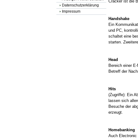
Cracker ist die 
Datenschutzerklärung
Impressum
Handshake
Ein Kommunikatio
und PC, kontrol
schaltet eine b
starten. Zweite
Head
Bereich einer E
Betreff der Nach
Hits
(Zugriffe): Ein 
lassen sich alle
Besuche der abg
erzeugt.
Homebanking
Auch Electronic