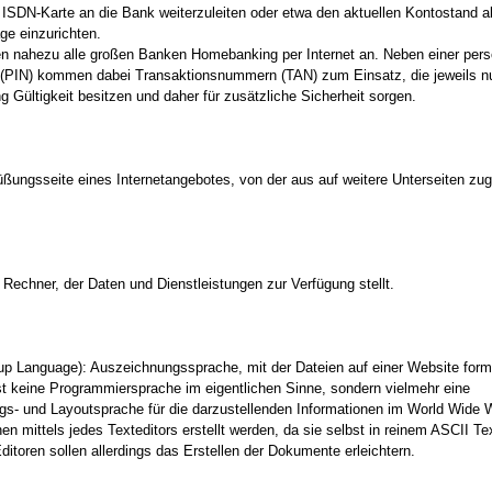
ISDN-Karte an die Bank weiterzuleiten oder etwa den aktuellen Kontostand a
ge einzurichten.
en nahezu alle großen Banken Homebanking per Internet an. Neben einer pers
IN) kommen dabei Transaktionsnummern (TAN) zum Einsatz, die jeweils nur
Gültigkeit besitzen und daher für zusätzliche Sicherheit sorgen.
üßungsseite eines Internetangebotes, von der aus auf weitere Unterseiten zug
 Rechner, der Daten und Dienstleistungen zur Verfügung stellt.
up Language): Auszeichnungssprache, mit der Dateien auf einer Website forma
t keine Programmiersprache im eigentlichen Sinne, sondern vielmehr eine
gs- und Layoutsprache für die darzustellenden Informationen im World Wide
 mittels jedes Texteditors erstellt werden, da sie selbst in reinem ASCII Tex
Editoren sollen allerdings das Erstellen der Dokumente erleichtern.