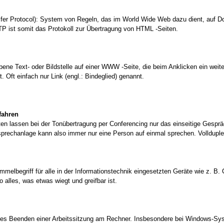
sfer Protocol): System von Regeln, das im World Wide Web dazu dient, auf 
TP ist somit das Protokoll zur Übertragung von HTML -Seiten.
ene Text- oder Bildstelle auf einer WWW -Seite, die beim Anklicken ein weit
. Oft einfach nur Link (engl.: Bindeglied) genannt.
fahren
en lassen bei der Tonübertragung per Conferencing nur das einseitige Gespr
sprechanlage kann also immer nur eine Person auf einmal sprechen. Vollduple
mmelbegriff für alle in der Informationstechnik eingesetzten Geräte wie z. B.
o alles, was etwas wiegt und greifbar ist.
s Beenden einer Arbeitssitzung am Rechner. Insbesondere bei Windows-Sy