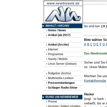
► INHALT / ARCHIV
Sie sind hier:
[ H 
Home / News
Artikel (ab 2017)
Bitte wählen S
A
B
C
D
E
F
G
Artikel (Archiv)
Internet
Das Newbieweb 
Programme
Handy / Mobile
Sicher sind Sie 
Linux Server (Debian)
ist. Unser Multi
Ratgeber (Archiv)
Möchten Sie uns 
Multimedia-Lexikon
Kontaktformular
Pressemitteilungen
Schlager Radio-Show
Hacker
► RUND UM NEWBIEWEB
(engl.: to hack 
Presse
verbeißt, bis er
Anzeige / Artikel schalten