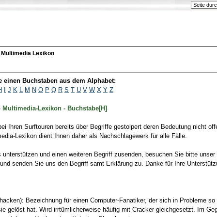
] Multimedia Lexikon
ie einen Buchstaben aus dem Alphabet:
H
I
J
K
L
M
N
O
P
Q
R
S
T
U
V
W
X
Y
Z
Multimedia-Lexikon - Buchstabe[H]
bei Ihren Surftouren bereits über Begriffe gestolpert deren Bedeutung nicht off
media-Lexikon dient Ihnen daher als Nachschlagewerk für alle Fälle.
unterstützen und einen weiteren Begriff zusenden, besuchen Sie bitte unser
und senden Sie uns den Begriff samt Erklärung zu. Danke für Ihre Unterstütz
- hacken): Bezeichnung für einen Computer-Fanatiker, der sich in Probleme so
 sie gelöst hat. Wird irrtümlicherweise häufig mit Cracker gleichgesetzt. Im 