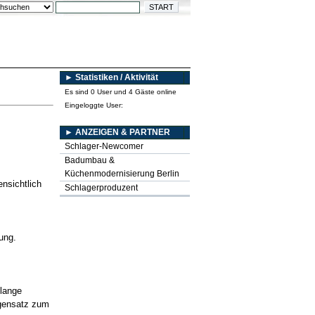
► Statistiken / Aktivität
Es sind 0 User und 4 Gäste online
Eingeloggte User:
► ANZEIGEN & PARTNER
Schlager-Newcomer
Badumbau &
Küchenmodernisierung Berlin
ensichtlich
Schlagerproduzent
ung.
 lange
Gegensatz zum