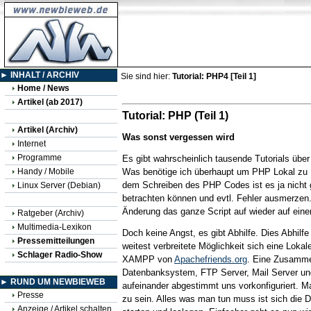
► INHALT / ARCHIV
Sie sind hier:
Tutorial: PHP4 [Teil 1]
Home / News
Artikel (ab 2017)
Tutorial: PHP (Teil 1)
Artikel (Archiv)
Was sonst vergessen wird
Internet
Programme
Es gibt wahrscheinlich tausende Tutorials übe
Handy / Mobile
Was benötige ich überhaupt um PHP Lokal zu 
dem Schreiben des PHP Codes ist es ja nicht ge
Linux Server (Debian)
betrachten können und evtl. Fehler ausmerzen. 
Änderung das ganze Script auf wieder auf ein
Ratgeber (Archiv)
Multimedia-Lexikon
Doch keine Angst, es gibt Abhilfe. Dies Abhilf
Pressemitteilungen
weitest verbreitete Möglichkeit sich eine Lok
Schlager Radio-Show
XAMPP von
Apachefriends.org
. Eine Zusamm
Datenbanksystem, FTP Server, Mail Server un
► RUND UM NEWBIEWEB
aufeinander abgestimmt uns vorkonfiguriert. Ma
Presse
zu sein. Alles was man tun muss ist sich die 
Anzeige / Artikel schalten