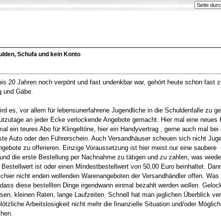
ulden, Schufa und kein Konto
bis 20 Jahren noch verpönt und fast undenkbar war, gehört heute schon fast 
g und Gäbe.
ird es, vor allem für lebensunerfahrene Jugendliche in die Schuldenfalle zu g
tzutage an jeder Ecke verlockende Angebote gemacht. Hier mal eine neues 
al ein teures Abo für Klingeltöne, hier ein Handyvertrag , gerne auch mal bei
rste Auto oder den Führerschein. Auch Versandhäuser scheuen sich nicht Jug
ebote zu offerieren. Einzige Voraussetzung ist hier meist nur eine saubere
und die erste Bestellung per Nachnahme zu tätigen und zu zahlen, was wied
estellwert ist oder einen Mindestbestellwert von 50,00 Euro beinhaltet. Dan
schier nicht enden wollenden Warenangeboten der Versandhändler offen. Was v
dass diese bestellten Dinge irgendwann einmal bezahlt werden wollen. Gelockt
nsen, kleinen Raten, lange Laufzeiten. Schnell hat man jeglichen Überblick ver
ötzliche Arbeitslosigkeit nicht mehr die finanzielle Situation und/oder Möglich
chen.