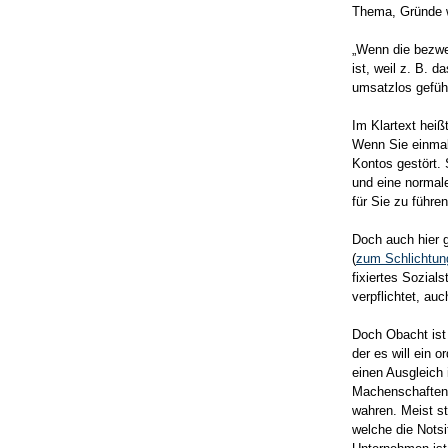
Thema, Gründe w
„Wenn die bezwe
ist, weil z. B. 
umsatzlos geführ
Im Klartext heiß
Wenn Sie einmal
Kontos gestört. 
und eine normale
für Sie zu führen
Doch auch hier g
(
zum Schlichtun
fixiertes Sozial
verpflichtet, au
Doch Obacht ist 
der es will ein 
einen Ausgleich 
Machenschaften 
wahren. Meist s
welche die Notsi