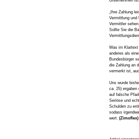
Unternehmen ist 
„Ihre Zahlung lei
Vermittlung und 
Vermittler sehen
Sollte Sie die B
Vermittlungsdien
Was im Klartext 
anderes als eine
Bundesbürger sel
die Zahlung an 
vermerkt ist, au
Uns wurde bisher
ca. 25) ergaben 
auf falsche Pfa
Seriöse und echt
Schulden zu erö
sodass irgendwan
wert.
(Zimoflex)