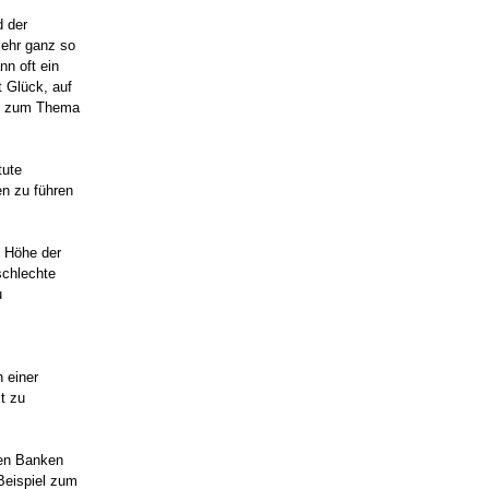
d der
mehr ganz so
nn oft ein
t Glück, auf
ng zum Thema
tute
en zu führen
d Höhe der
schlechte
u
n einer
t zu
den Banken
 Beispiel zum