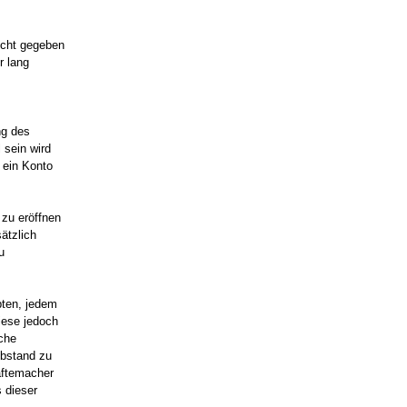
icht gegeben
r lang
ng des
 sein wird
 ein Konto
 zu eröffnen
ätzlich
u
pten, jedem
diese jedoch
lche
Abstand zu
äftemacher
 dieser