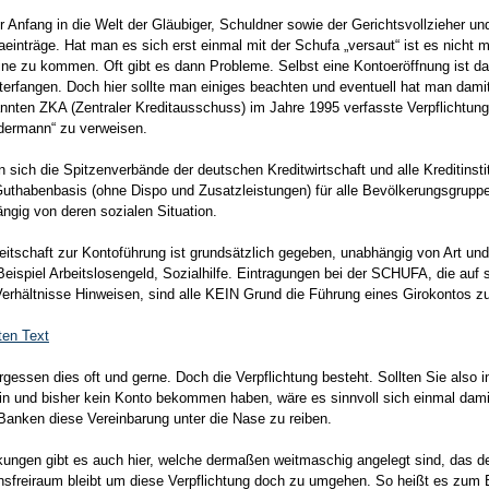
er Anfang in die Welt der Gläubiger, Schuldner sowie der Gerichtsvollzieher un
einträge. Hat man es sich erst einmal mit der Schufa „versaut“ ist es nicht 
eine zu kommen. Oft gibt es dann Probleme. Selbst eine Kontoeröffnung ist da
terfangen. Doch hier sollte man einiges beachten und eventuell hat man dami
nnten ZKA (Zentraler Kreditausschuss) im Jahre 1995 verfasste Verpflichtu
edermann“ zu verweisen.
en sich die Spitzenverbände der deutschen Kreditwirtschaft und alle Kreditinsti
Guthabenbasis (ohne Dispo und Zusatzleistungen) für alle Bevölkerungsgrupp
ngig von deren sozialen Situation.
itschaft zur Kontoführung ist grundsätzlich gegeben, unabhängig von Art un
eispiel Arbeitslosengeld, Sozialhilfe. Eintragungen bei der SCHUFA, die auf 
Verhältnisse Hinweisen, sind alle KEIN Grund die Führung eines Girokontos z
ten Text
gessen dies oft und gerne. Doch die Verpflichtung besteht. Sollten Sie also i
in und bisher kein Konto bekommen haben, wäre es sinnvoll sich einmal dami
Banken diese Vereinbarung unter die Nase zu reiben.
ungen gibt es auch hier, welche dermaßen weitmaschig angelegt sind, das 
ionsfreiraum bleibt um diese Verpflichtung doch zu umgehen. So heißt es zum