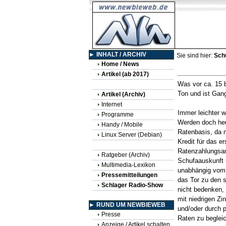
► INHALT / ARCHIV
Sie sind hier:
Sch
Home / News
Artikel (ab 2017)
Was vor ca. 15 
Ton und ist Gan
Artikel (Archiv)
Internet
Immer leichter w
Programme
Werden doch heu
Handy / Mobile
Ratenbasis, da m
Linux Server (Debian)
Kredit für das e
Ratenzahlungsang
Ratgeber (Archiv)
Schufaauskunft 
Multimedia-Lexikon
unabhängig vom B
Pressemitteilungen
das Tor zu den 
Schlager Radio-Show
nicht bedenken, 
mit niedrigen Zi
► RUND UM NEWBIEWEB
und/oder durch pl
Presse
Raten zu beglei
Anzeige / Artikel schalten