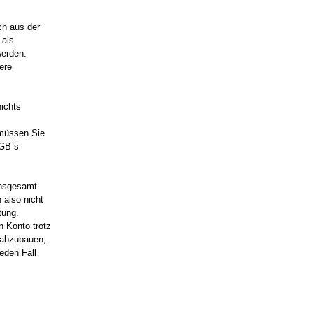
ich aus der
 als
werden.
ere
nichts
 müssen Sie
AGB`s
insgesamt
 also nicht
tung.
n Konto trotz
 abzubauen,
eden Fall