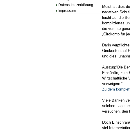
Datenschutzerklärung
Meist ist dies d
Impressum
negativen Schufa
leicht auf die B
kompliziertes un
die vom so gena
„Girokonto für j
Darin verpflicht
Girokonten auf 
und dies, unabhä
Auszug:“Die Bere
Einkünfte, zum B
Wirtschaftliche 
verweigern.“
Zu dem komplet
Viele Banken ver
solchen Lage se
versuchen, den 
Doch Einschränk
viel Interpretat