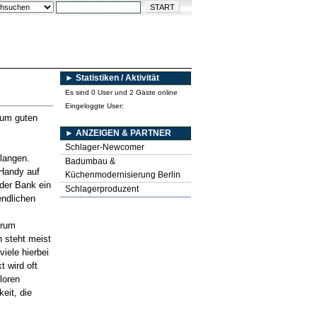
► Statistiken / Aktivität
Es sind 0 User und 2 Gäste online
Eingeloggte User:
zum guten
► ANZEIGEN & PARTNER
Schlager-Newcomer
elangen.
Badumbau &
Handy auf
Küchenmodernisierung Berlin
 der Bank ein
Schlagerproduzent
endlichen
erum
n steht meist
iele hierbei
 wird oft
loren
keit, die