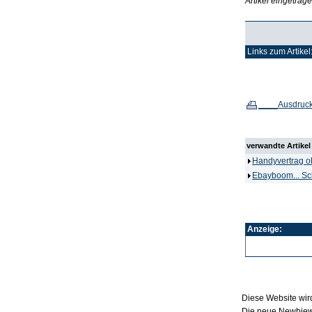
Artikel eingetrag
Links zum Artikel
____Ausdruc
verwandte Artikel
Handyvertrag oh
Ebayboom... Sc
Anzeige:
Diese Website wird
Die neue Newbiewe