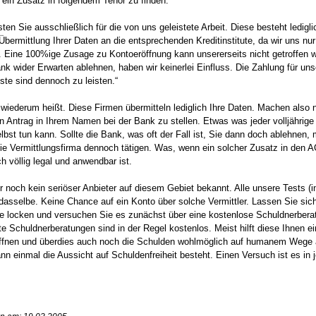
ein Zusatz in folgendem Tenor zu finden:
sten Sie ausschließlich für die von uns geleistete Arbeit. Diese besteht ledigl
Übermittlung Ihrer Daten an die entsprechenden Kreditinstitute, da wir uns nur
. Eine 100%ige Zusage zu Kontoeröffnung kann unsererseits nicht getroffen 
ank wider Erwarten ablehnen, haben wir keinerlei Einfluss. Die Zahlung für uns
ste sind dennoch zu leisten.“
wiederum heißt. Diese Firmen übermitteln lediglich Ihre Daten. Machen also 
n Antrag in Ihrem Namen bei der Bank zu stellen. Etwas was jeder volljährige
bst tun kann. Sollte die Bank, was oft der Fall ist, Sie dann doch ablehnen,
die Vermittlungsfirma dennoch tätigen. Was, wenn ein solcher Zusatz in den 
ch völlig legal und anwendbar ist.
 noch kein seriöser Anbieter auf diesem Gebiet bekannt. Alle unsere Tests (
dasselbe. Keine Chance auf ein Konto über solche Vermittler. Lassen Sie sich
de locken und versuchen Sie es zunächst über eine kostenlose Schuldnerbera
e Schuldnerberatungen sind in der Regel kostenlos. Meist hilft diese Ihnen ei
ffnen und überdies auch noch die Schulden wohlmöglich auf humanem Wege
n einmal die Aussicht auf Schuldenfreiheit besteht. Einen Versuch ist es in j