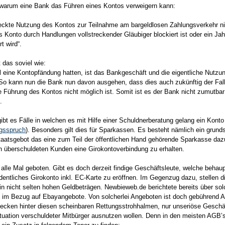
arum eine Bank das Führen eines Kontos verweigern kann:
ckte Nutzung des Kontos zur Teilnahme am bargeldlosen Zahlungsverkehr n
das Konto durch Handlungen vollstreckender Gläubiger blockiert ist oder ein Jah
t wird“.
t das soviel wie:
 eine Kontopfändung hatten, ist das Bankgeschäft und die eigentliche Nutzu
So kann nun die Bank nun davon ausgehen, dass dies auch zukünftig der Fall
 Führung des Kontos nicht möglich ist. Somit ist es der Bank nicht zumutbar
.
ibt es Fälle in welchen es mit Hilfe einer Schuldnerberatung gelang ein Konto
gsspruch
). Besonders gilt dies für Sparkassen. Es besteht nämlich ein grunds
staatsgebot das eine zum Teil der öffentlichen Hand gehörende Sparkasse daz
ch überschuldeten Kunden eine Girokontoverbindung zu erhalten.
alle Mal geboten. Gibt es doch derzeit findige Geschäftsleute, welche behau
ordentliches Girokonto inkl. EC-Karte zu eröffnen. Im Gegenzug dazu, stellen 
in nicht selten hohen Geldbeträgen. Newbieweb.de berichtete bereits über so
im Bezug auf Ebayangebote. Von solcherlei Angeboten ist doch gebührend 
tecken hinter diesen scheinbaren Rettungsstrohhalmen, nur unseriöse Gesch
tuation verschuldeter Mitbürger ausnutzen wollen. Denn in den meisten AGB’s