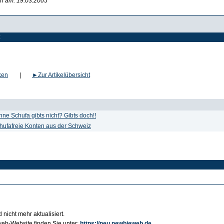
en am: 19.03.2005
:
ken
|
►
Zur Artikelübersicht
ne Schufa gibts nicht? Gibts doch!!
hufafreie Konten aus der Schweiz
 nicht mehr aktualisiert.
b-Website finden Sie unter:
https://neu.newbieweb.de