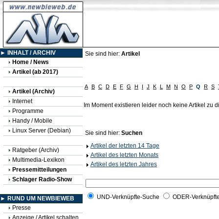
► INHALT / ARCHIV
Sie sind hier:
Artikel
Home / News
Artikel (ab 2017)
A
B
C
D
E
F
G
H
I
J
K
L
M
N
O
P
Q
R
S
Artikel (Archiv)
Internet
Im Moment existieren leider noch keine Artikel zu
Programme
Handy / Mobile
Linux Server (Debian)
Sie sind hier:
Suchen
Artikel der letzten 14 Tage
Ratgeber (Archiv)
Artikel des letzten Monats
Multimedia-Lexikon
Artikel des letzten Jahres
Pressemitteilungen
Schlager Radio-Show
UND-Verknüpfte-Suche
ODER-Verknüpft
► RUND UM NEWBIEWEB
Presse
Anzeige / Artikel schalten