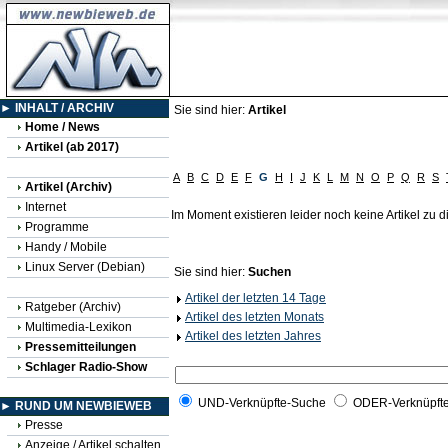
► INHALT / ARCHIV
Sie sind hier:
Artikel
Home / News
Artikel (ab 2017)
A
B
C
D
E
F
G
H
I
J
K
L
M
N
O
P
Q
R
S
Artikel (Archiv)
Internet
Im Moment existieren leider noch keine Artikel zu
Programme
Handy / Mobile
Linux Server (Debian)
Sie sind hier:
Suchen
Artikel der letzten 14 Tage
Ratgeber (Archiv)
Artikel des letzten Monats
Multimedia-Lexikon
Artikel des letzten Jahres
Pressemitteilungen
Schlager Radio-Show
UND-Verknüpfte-Suche
ODER-Verknüpft
► RUND UM NEWBIEWEB
Presse
Anzeige / Artikel schalten