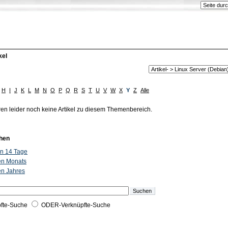
kel
H
I
J
K
L
M
N
O
P
Q
R
S
T
U
V
W
X
Y
Z
Alle
ren leider noch keine Artikel zu diesem Themenbereich.
hen
ten 14 Tage
ten Monats
ten Jahres
fte-Suche
ODER-Verknüpfte-Suche