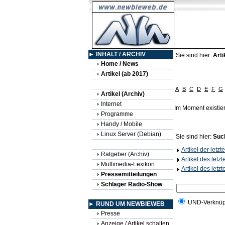
► INHALT / ARCHIV
Sie sind hier:
Arti
Home / News
Artikel (ab 2017)
A
B
C
D
E
F
G
Artikel (Archiv)
Internet
Im Moment existie
Programme
Handy / Mobile
Linux Server (Debian)
Sie sind hier:
Suc
Artikel der letz
Ratgeber (Archiv)
Artikel des letz
Multimedia-Lexikon
Artikel des letz
Pressemitteilungen
Schlager Radio-Show
UND-Verknüp
► RUND UM NEWBIEWEB
Presse
Anzeige / Artikel schalten