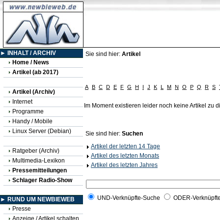
► INHALT / ARCHIV
Sie sind hier:
Artikel
Home / News
Artikel (ab 2017)
A
B
C
D
E
F
G
H
I
J
K
L
M
N
O
P
Q
R
S
Artikel (Archiv)
Internet
Im Moment existieren leider noch keine Artikel zu
Programme
Handy / Mobile
Linux Server (Debian)
Sie sind hier:
Suchen
Artikel der letzten 14 Tage
Ratgeber (Archiv)
Artikel des letzten Monats
Multimedia-Lexikon
Artikel des letzten Jahres
Pressemitteilungen
Schlager Radio-Show
UND-Verknüpfte-Suche
ODER-Verknüpft
► RUND UM NEWBIEWEB
Presse
Anzeige / Artikel schalten