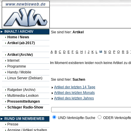
► INHALT / ARCHIV
Sie sind hier:
Artikel
Home / News
Artikel (ab 2017)
A
B
C
D
E
F
G
H
I
J
K
L
M
N
O
P
Q
R
S
Artikel (Archiv)
Internet
Im Moment existieren leider noch keine Artikel zu
Programme
Handy / Mobile
Linux Server (Debian)
Sie sind hier:
Suchen
Artikel der letzten 14 Tage
Ratgeber (Archiv)
Artikel des letzten Monats
Multimedia-Lexikon
Artikel des letzten Jahres
Pressemitteilungen
Schlager Radio-Show
UND-Verknüpfte-Suche
ODER-Verknüpft
► RUND UM NEWBIEWEB
Presse
Anzeige / Artikel schalten