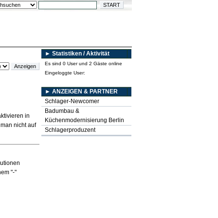
► Statistiken / Aktivität
Es sind 0 User und 2 Gäste online
Eingeloggte User:
► ANZEIGEN & PARTNER
Schlager-Newcomer
Badumbau &
tivieren in
Küchenmodernisierung Berlin
 man nicht auf
Schlagerproduzent
butionen
em "-"