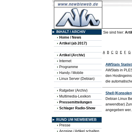
► INHALT / ARCHIV
Sie sind hier:
Arti
Home / News
Artikel (ab 2017)
A
B
C
D
E
F
G
Artikel (Archiv)
Internet
AWStats Statis
Programme
AWStats in PLESK
Handy / Mobile
den Hostingeinst
Linux Server (Debian)
die automatische
Ratgeber (Archiv)
Shell (Konsolen
Multimedia-Lexikon
Debian Linux Bef
Pressemitteilungen
anwendbar) Zunä
Schlager Radio-Show
angegeben wer..
► RUND UM NEWBIEWEB
Presse
Anzeige / Artikel schalten