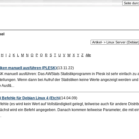
kel
H
I
J
K
L
M
N
O
P
Q
R
S
T
U
V
W
X
Y
Z
Alle
tiken manuell ausführen (PLESK)
(13.11.22)
 manuell ausführen: Das AWStats Statistikprogramm in Plesk ist sehr einfach zu ak
ellungen. Wenn dann bei Aufruf der Statistiken keine Werte angezeigt werden und
 Ausf&...
) Befehle für Debian Linux 4 (Etch)
(14.04.09)
ehle (es wird kein Wert auf Vollständigkeit gelegt, teilweise auch für andere Distri
chst wird ein Befehl angegeben. Danach kommen teilweise Parameter, die mit ein
.