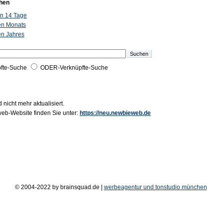
hen
ten 14 Tage
ten Monats
ten Jahres
fte-Suche
ODER-Verknüpfte-Suche
 nicht mehr aktualisiert.
b-Website finden Sie unter:
https://neu.newbieweb.de
© 2004-2022 by brainsquad.de |
werbeagentur und tonstudio münchen