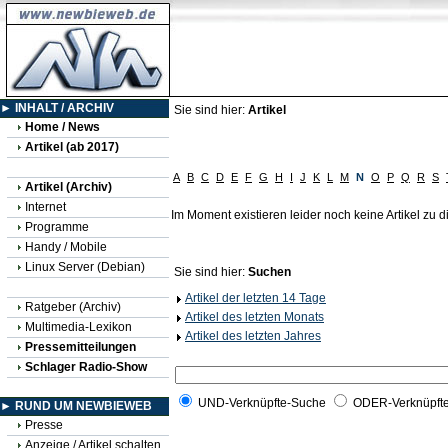
► INHALT / ARCHIV
Sie sind hier:
Artikel
Home / News
Artikel (ab 2017)
A
B
C
D
E
F
G
H
I
J
K
L
M
N
O
P
Q
R
S
Artikel (Archiv)
Internet
Im Moment existieren leider noch keine Artikel zu
Programme
Handy / Mobile
Linux Server (Debian)
Sie sind hier:
Suchen
Artikel der letzten 14 Tage
Ratgeber (Archiv)
Artikel des letzten Monats
Multimedia-Lexikon
Artikel des letzten Jahres
Pressemitteilungen
Schlager Radio-Show
UND-Verknüpfte-Suche
ODER-Verknüpft
► RUND UM NEWBIEWEB
Presse
Anzeige / Artikel schalten