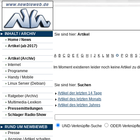
► INHALT / ARCHIV
Sie sind hier:
Artikel
Home / News
Artikel (ab 2017)
A
B
C
D
E
F
G
H
I
J
K
L
M
N
O
P
Q
R
S
Artikel (Archiv)
Internet
Im Moment existieren leider noch keine Artikel zu
Programme
Handy / Mobile
Linux Server (Debian)
Sie sind hier:
Suchen
Artikel der letzten 14 Tage
Ratgeber (Archiv)
Artikel des letzten Monats
Multimedia-Lexikon
Artikel des letzten Jahres
Pressemitteilungen
Schlager Radio-Show
UND-Verknüpfte-Suche
ODER-Verknüpft
► RUND UM NEWBIEWEB
Presse
Anzeige / Artikel schalten