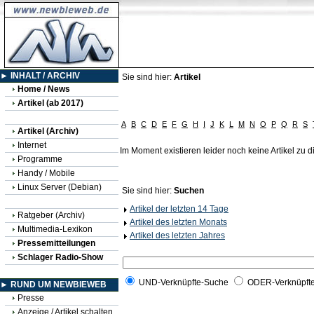
► INHALT / ARCHIV
Sie sind hier:
Artikel
Home / News
Artikel (ab 2017)
A
B
C
D
E
F
G
H
I
J
K
L
M
N
O
P
Q
R
S
Artikel (Archiv)
Internet
Im Moment existieren leider noch keine Artikel zu
Programme
Handy / Mobile
Linux Server (Debian)
Sie sind hier:
Suchen
Artikel der letzten 14 Tage
Ratgeber (Archiv)
Artikel des letzten Monats
Multimedia-Lexikon
Artikel des letzten Jahres
Pressemitteilungen
Schlager Radio-Show
UND-Verknüpfte-Suche
ODER-Verknüpft
► RUND UM NEWBIEWEB
Presse
Anzeige / Artikel schalten