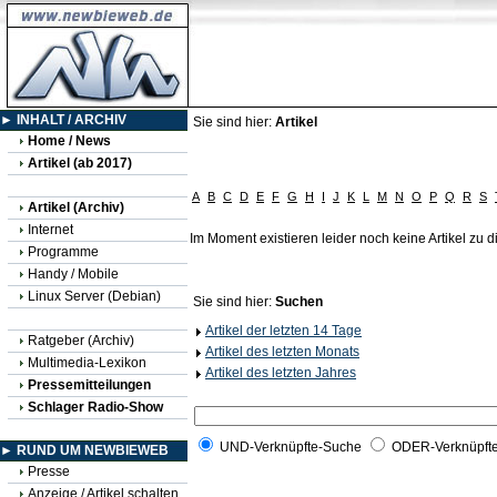
► INHALT / ARCHIV
Sie sind hier:
Artikel
Home / News
Artikel (ab 2017)
A
B
C
D
E
F
G
H
I
J
K
L
M
N
O
P
Q
R
S
Artikel (Archiv)
Internet
Im Moment existieren leider noch keine Artikel zu
Programme
Handy / Mobile
Linux Server (Debian)
Sie sind hier:
Suchen
Artikel der letzten 14 Tage
Ratgeber (Archiv)
Artikel des letzten Monats
Multimedia-Lexikon
Artikel des letzten Jahres
Pressemitteilungen
Schlager Radio-Show
UND-Verknüpfte-Suche
ODER-Verknüpft
► RUND UM NEWBIEWEB
Presse
Anzeige / Artikel schalten