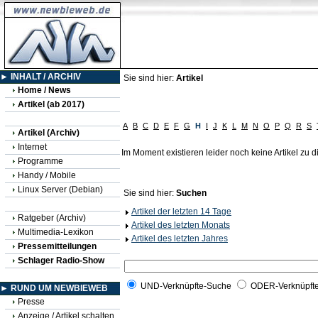
► INHALT / ARCHIV
Sie sind hier:
Artikel
Home / News
Artikel (ab 2017)
A
B
C
D
E
F
G
H
I
J
K
L
M
N
O
P
Q
R
S
Artikel (Archiv)
Internet
Im Moment existieren leider noch keine Artikel zu
Programme
Handy / Mobile
Linux Server (Debian)
Sie sind hier:
Suchen
Artikel der letzten 14 Tage
Ratgeber (Archiv)
Artikel des letzten Monats
Multimedia-Lexikon
Artikel des letzten Jahres
Pressemitteilungen
Schlager Radio-Show
UND-Verknüpfte-Suche
ODER-Verknüpft
► RUND UM NEWBIEWEB
Presse
Anzeige / Artikel schalten