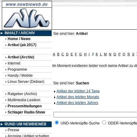
► INHALT / ARCHIV
Sie sind hier:
Artikel
Home / News
Artikel (ab 2017)
A
B
C
D
E
F
G
H
I
J
K
L
M
N
O
P
Q
R
S
Artikel (Archiv)
Internet
Im Moment existieren leider noch keine Artikel zu
Programme
Handy / Mobile
Linux Server (Debian)
Sie sind hier:
Suchen
Artikel der letzten 14 Tage
Ratgeber (Archiv)
Artikel des letzten Monats
Multimedia-Lexikon
Artikel des letzten Jahres
Pressemitteilungen
Schlager Radio-Show
UND-Verknüpfte-Suche
ODER-Verknüpft
► RUND UM NEWBIEWEB
Presse
Anzeige / Artikel schalten