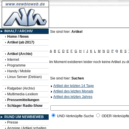
► INHALT / ARCHIV
Sie sind hier:
Artikel
Home / News
Artikel (ab 2017)
A
B
C
D
E
F
G
H
I
J
K
L
M
N
O
P
Q
R
S
Artikel (Archiv)
Internet
Im Moment existieren leider noch keine Artikel zu
Programme
Handy / Mobile
Linux Server (Debian)
Sie sind hier:
Suchen
Artikel der letzten 14 Tage
Ratgeber (Archiv)
Artikel des letzten Monats
Multimedia-Lexikon
Artikel des letzten Jahres
Pressemitteilungen
Schlager Radio-Show
UND-Verknüpfte-Suche
ODER-Verknüpft
► RUND UM NEWBIEWEB
Presse
Anzeige / Artikel schalten