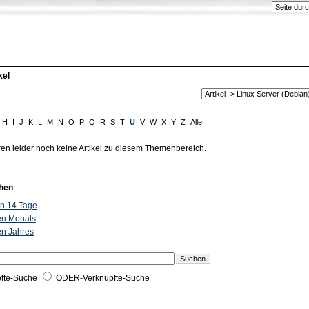
kel
H
I
J
K
L
M
N
O
P
Q
R
S
T
U
V
W
X
Y
Z
Alle
ren leider noch keine Artikel zu diesem Themenbereich.
hen
ten 14 Tage
ten Monats
ten Jahres
fte-Suche
ODER-Verknüpfte-Suche