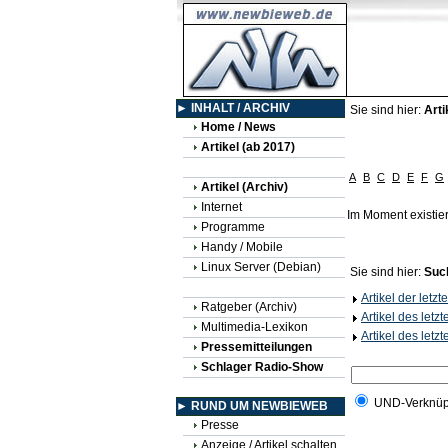
► INHALT / ARCHIV
Sie sind hier:
Arti
Home / News
Artikel (ab 2017)
A
B
C
D
E
F
G
Artikel (Archiv)
Internet
Im Moment existie
Programme
Handy / Mobile
Linux Server (Debian)
Sie sind hier:
Suc
Artikel der letz
Ratgeber (Archiv)
Artikel des letz
Multimedia-Lexikon
Artikel des letz
Pressemitteilungen
Schlager Radio-Show
UND-Verknüp
► RUND UM NEWBIEWEB
Presse
Anzeige / Artikel schalten