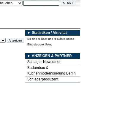
► Statistiken / Aktivität
Es sind 0 User und 5 Gäste online
Eingeloggte User:
► ANZEIGEN & PARTNER
Schlager-Newcomer
Badumbau &
Küchenmodernisierung Berlin
Schlagerproduzent