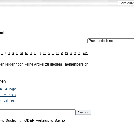
kel
H
I
J
K
L
M
N
O
P
Q
R
S
T
U
V
W
X
Y
Z
Alle
ren leider noch keine Artikel zu diesem Themenbereich.
hen
ten 14 Tage
ten Monats
ten Jahres
fte-Suche
ODER-Verknüpfte-Suche