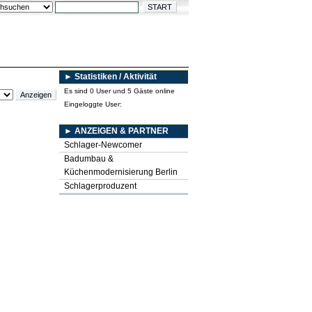
► Statistiken / Aktivität
Es sind 0 User und 5 Gäste online
Eingeloggte User:
► ANZEIGEN & PARTNER
Schlager-Newcomer
Badumbau &
Küchenmodernisierung Berlin
Schlagerproduzent