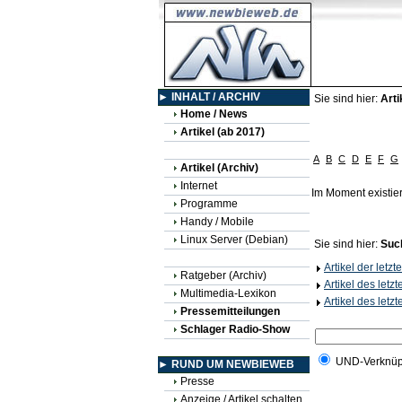
► INHALT / ARCHIV
Sie sind hier:
Arti
Home / News
Artikel (ab 2017)
A
B
C
D
E
F
G
Artikel (Archiv)
Internet
Im Moment existie
Programme
Handy / Mobile
Linux Server (Debian)
Sie sind hier:
Suc
Artikel der letz
Ratgeber (Archiv)
Artikel des letz
Multimedia-Lexikon
Artikel des letz
Pressemitteilungen
Schlager Radio-Show
UND-Verknüp
► RUND UM NEWBIEWEB
Presse
Anzeige / Artikel schalten