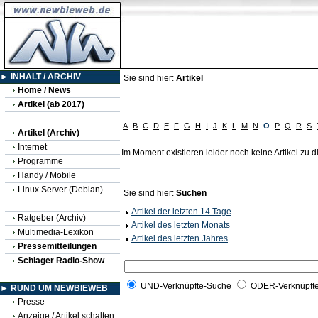
► INHALT / ARCHIV
Sie sind hier:
Artikel
Home / News
Artikel (ab 2017)
A
B
C
D
E
F
G
H
I
J
K
L
M
N
O
P
Q
R
S
Artikel (Archiv)
Internet
Im Moment existieren leider noch keine Artikel zu
Programme
Handy / Mobile
Linux Server (Debian)
Sie sind hier:
Suchen
Artikel der letzten 14 Tage
Ratgeber (Archiv)
Artikel des letzten Monats
Multimedia-Lexikon
Artikel des letzten Jahres
Pressemitteilungen
Schlager Radio-Show
UND-Verknüpfte-Suche
ODER-Verknüpft
► RUND UM NEWBIEWEB
Presse
Anzeige / Artikel schalten