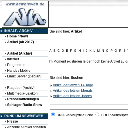
► INHALT / ARCHIV
Sie sind hier:
Artikel
Home / News
Artikel (ab 2017)
A
B
C
D
E
F
G
H
I
J
K
L
M
N
O
P
Q
R
S
Artikel (Archiv)
Internet
Im Moment existieren leider noch keine Artikel zu
Programme
Handy / Mobile
Linux Server (Debian)
Sie sind hier:
Suchen
Artikel der letzten 14 Tage
Ratgeber (Archiv)
Artikel des letzten Monats
Multimedia-Lexikon
Artikel des letzten Jahres
Pressemitteilungen
Schlager Radio-Show
UND-Verknüpfte-Suche
ODER-Verknüpft
► RUND UM NEWBIEWEB
Presse
Anzeige / Artikel schalten