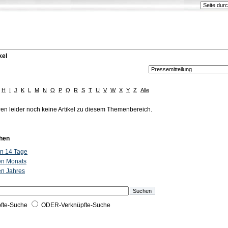
kel
H
I
J
K
L
M
N
O
P
Q
R
S
T
U
V
W
X
Y
Z
Alle
ren leider noch keine Artikel zu diesem Themenbereich.
hen
ten 14 Tage
ten Monats
ten Jahres
fte-Suche
ODER-Verknüpfte-Suche