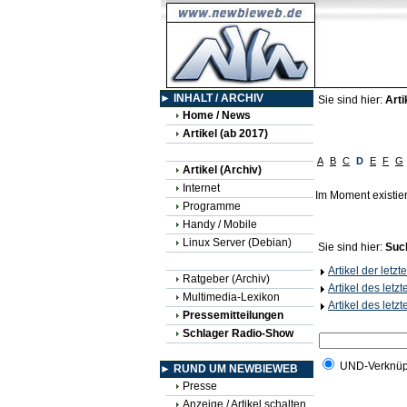
► INHALT / ARCHIV
Sie sind hier:
Arti
Home / News
Artikel (ab 2017)
A
B
C
D
E
F
G
Artikel (Archiv)
Internet
Im Moment existie
Programme
Handy / Mobile
Linux Server (Debian)
Sie sind hier:
Suc
Artikel der letz
Ratgeber (Archiv)
Artikel des letz
Multimedia-Lexikon
Artikel des letz
Pressemitteilungen
Schlager Radio-Show
UND-Verknüp
► RUND UM NEWBIEWEB
Presse
Anzeige / Artikel schalten