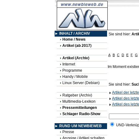
► INHALT / ARCHIV
Sie sind hier:
Arti
Home / News
Artikel (ab 2017)
A
B
C
D
E
F
G
Artikel (Archiv)
Internet
Im Moment existie
Programme
Handy / Mobile
Linux Server (Debian)
Sie sind hier:
Suc
Artikel der letz
Ratgeber (Archiv)
Artikel des letz
Multimedia-Lexikon
Artikel des letz
Pressemitteilungen
Schlager Radio-Show
UND-Verknüp
► RUND UM NEWBIEWEB
Presse
Anzeige / Artikel schalten