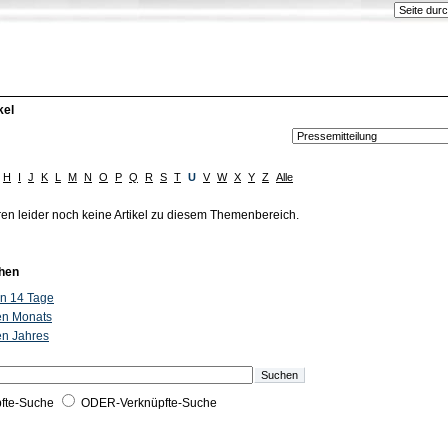
kel
H
I
J
K
L
M
N
O
P
Q
R
S
T
U
V
W
X
Y
Z
Alle
ren leider noch keine Artikel zu diesem Themenbereich.
hen
ten 14 Tage
ten Monats
ten Jahres
fte-Suche
ODER-Verknüpfte-Suche