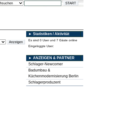
► Statistiken / Aktivität
Es sind 0 User und 7 Gäste online
Eingeloggte User:
► ANZEIGEN & PARTNER
Schlager-Newcomer
Badumbau &
Küchenmodernisierung Berlin
Schlagerproduzent