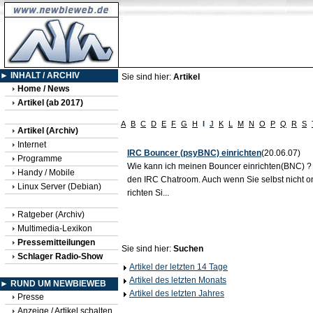
► INHALT / ARCHIV
Sie sind hier:
Artikel
Home / News
Artikel (ab 2017)
A
B
C
D
E
F
G
H
I
J
K
L
M
N
O
P
Q
R
S
Artikel (Archiv)
Internet
IRC Bouncer (psyBNC) einrichten
(20.06.07)
Programme
Wie kann ich meinen Bouncer einrichten(BNC) ? E
Handy / Mobile
den IRC Chatroom. Auch wenn Sie selbst nicht on
Linux Server (Debian)
richten Si...
Ratgeber (Archiv)
Multimedia-Lexikon
Pressemitteilungen
Sie sind hier:
Suchen
Schlager Radio-Show
Artikel der letzten 14 Tage
Artikel des letzten Monats
► RUND UM NEWBIEWEB
Artikel des letzten Jahres
Presse
Anzeige / Artikel schalten