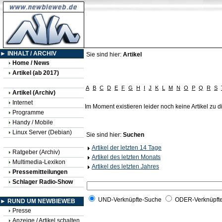
► INHALT / ARCHIV
Sie sind hier:
Artikel
Home / News
Artikel (ab 2017)
A
B
C
D
E
F
G
H
I
J
K
L
M
N
O
P
Q
R
S
Artikel (Archiv)
Internet
Im Moment existieren leider noch keine Artikel zu
Programme
Handy / Mobile
Linux Server (Debian)
Sie sind hier:
Suchen
Artikel der letzten 14 Tage
Ratgeber (Archiv)
Artikel des letzten Monats
Multimedia-Lexikon
Artikel des letzten Jahres
Pressemitteilungen
Schlager Radio-Show
UND-Verknüpfte-Suche
ODER-Verknüpft
► RUND UM NEWBIEWEB
Presse
Anzeige / Artikel schalten