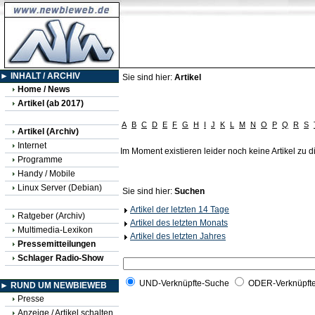
► INHALT / ARCHIV
Sie sind hier:
Artikel
Home / News
Artikel (ab 2017)
A
B
C
D
E
F
G
H
I
J
K
L
M
N
O
P
Q
R
S
Artikel (Archiv)
Internet
Im Moment existieren leider noch keine Artikel zu
Programme
Handy / Mobile
Linux Server (Debian)
Sie sind hier:
Suchen
Artikel der letzten 14 Tage
Ratgeber (Archiv)
Artikel des letzten Monats
Multimedia-Lexikon
Artikel des letzten Jahres
Pressemitteilungen
Schlager Radio-Show
UND-Verknüpfte-Suche
ODER-Verknüpft
► RUND UM NEWBIEWEB
Presse
Anzeige / Artikel schalten