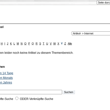
kel
H
I
J
K
L
M
N
O
P
Q
R
S
T
U
V
W
X
Y
Z
Alle
ren leider noch keine Artikel zu diesem Themenbereich.
hen
ten 14 Tage
ten Monats
ten Jahres
fte-Suche
ODER-Verknüpfte-Suche