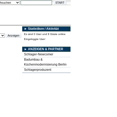
► Statistiken / Aktivität
Es sind 0 User und 8 Gäste online
Eingeloggte User:
► ANZEIGEN & PARTNER
Schlager-Newcomer
Badumbau &
Küchenmodernisierung Berlin
Schlagerproduzent