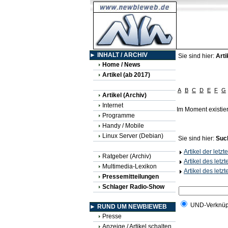
► INHALT / ARCHIV
Sie sind hier:
Arti
Home / News
Artikel (ab 2017)
A
B
C
D
E
F
G
Artikel (Archiv)
Internet
Im Moment existie
Programme
Handy / Mobile
Linux Server (Debian)
Sie sind hier:
Suc
Artikel der letz
Ratgeber (Archiv)
Artikel des letz
Multimedia-Lexikon
Artikel des letz
Pressemitteilungen
Schlager Radio-Show
UND-Verknüp
► RUND UM NEWBIEWEB
Presse
Anzeige / Artikel schalten