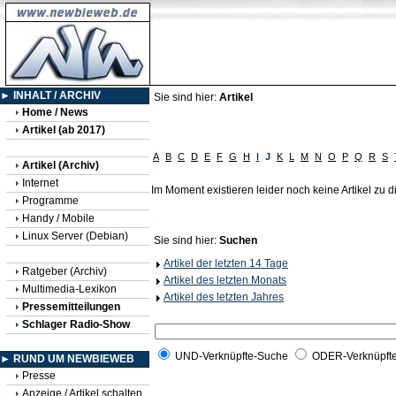
► INHALT / ARCHIV
Sie sind hier:
Artikel
Home / News
Artikel (ab 2017)
A
B
C
D
E
F
G
H
I
J
K
L
M
N
O
P
Q
R
S
Artikel (Archiv)
Internet
Im Moment existieren leider noch keine Artikel zu
Programme
Handy / Mobile
Linux Server (Debian)
Sie sind hier:
Suchen
Artikel der letzten 14 Tage
Ratgeber (Archiv)
Artikel des letzten Monats
Multimedia-Lexikon
Artikel des letzten Jahres
Pressemitteilungen
Schlager Radio-Show
UND-Verknüpfte-Suche
ODER-Verknüpft
► RUND UM NEWBIEWEB
Presse
Anzeige / Artikel schalten