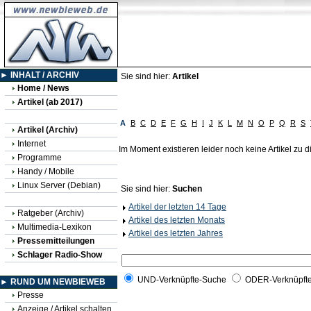
► INHALT / ARCHIV
Sie sind hier:
Artikel
Home / News
Artikel (ab 2017)
A
B
C
D
E
F
G
H
I
J
K
L
M
N
O
P
Q
R
S
Artikel (Archiv)
Internet
Im Moment existieren leider noch keine Artikel zu
Programme
Handy / Mobile
Linux Server (Debian)
Sie sind hier:
Suchen
Artikel der letzten 14 Tage
Ratgeber (Archiv)
Artikel des letzten Monats
Multimedia-Lexikon
Artikel des letzten Jahres
Pressemitteilungen
Schlager Radio-Show
UND-Verknüpfte-Suche
ODER-Verknüpft
► RUND UM NEWBIEWEB
Presse
Anzeige / Artikel schalten