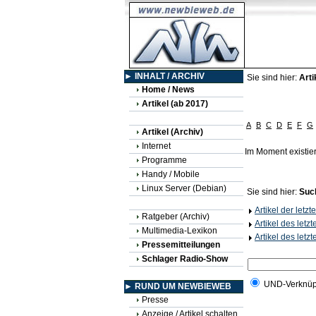
► INHALT / ARCHIV
Sie sind hier:
Arti
Home / News
Artikel (ab 2017)
A
B
C
D
E
F
G
Artikel (Archiv)
Internet
Im Moment existie
Programme
Handy / Mobile
Linux Server (Debian)
Sie sind hier:
Suc
Artikel der letz
Ratgeber (Archiv)
Artikel des letz
Multimedia-Lexikon
Artikel des letz
Pressemitteilungen
Schlager Radio-Show
UND-Verknüp
► RUND UM NEWBIEWEB
Presse
Anzeige / Artikel schalten