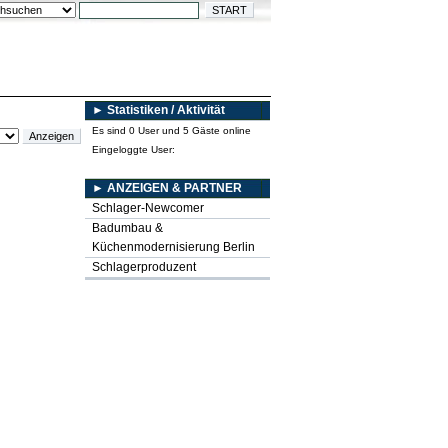
► Statistiken / Aktivität
Es sind 0 User und 5 Gäste online
Eingeloggte User:
► ANZEIGEN & PARTNER
Schlager-Newcomer
Badumbau &
Küchenmodernisierung Berlin
Schlagerproduzent