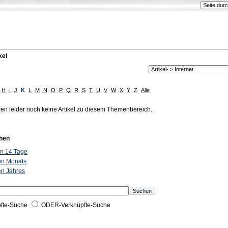
kel
H
I
J
K
L
M
N
O
P
Q
R
S
T
U
V
W
X
Y
Z
Alle
ren leider noch keine Artikel zu diesem Themenbereich.
hen
ten 14 Tage
ten Monats
ten Jahres
fte-Suche
ODER-Verknüpfte-Suche