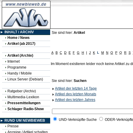
► INHALT / ARCHIV
Sie sind hier:
Artikel
Home / News
Artikel (ab 2017)
A
B
C
D
E
F
G
H
I
J
K
L
M
N
O
P
Q
R
S
Artikel (Archiv)
Internet
Im Moment existieren leider noch keine Artikel zu
Programme
Handy / Mobile
Linux Server (Debian)
Sie sind hier:
Suchen
Artikel der letzten 14 Tage
Ratgeber (Archiv)
Artikel des letzten Monats
Multimedia-Lexikon
Artikel des letzten Jahres
Pressemitteilungen
Schlager Radio-Show
UND-Verknüpfte-Suche
ODER-Verknüpft
► RUND UM NEWBIEWEB
Presse
Anzeige / Artikel schalten