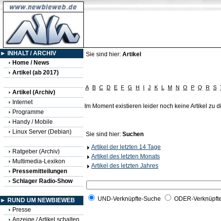
► INHALT / ARCHIV
Sie sind hier:
Artikel
Home / News
Artikel (ab 2017)
A
B
C
D
E
F
G
H
I
J
K
L
M
N
O
P
Q
R
S
Artikel (Archiv)
Internet
Im Moment existieren leider noch keine Artikel zu
Programme
Handy / Mobile
Linux Server (Debian)
Sie sind hier:
Suchen
Artikel der letzten 14 Tage
Ratgeber (Archiv)
Artikel des letzten Monats
Multimedia-Lexikon
Artikel des letzten Jahres
Pressemitteilungen
Schlager Radio-Show
UND-Verknüpfte-Suche
ODER-Verknüpft
► RUND UM NEWBIEWEB
Presse
Anzeige / Artikel schalten