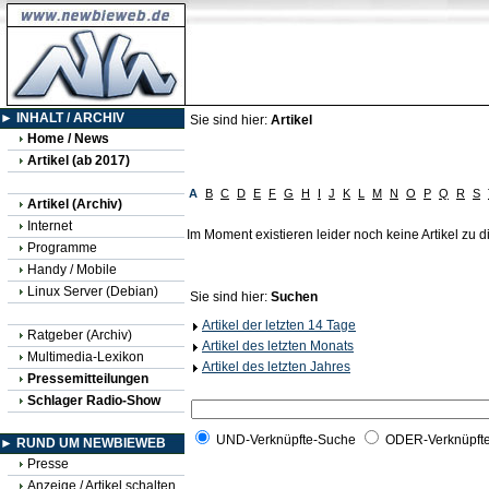
► INHALT / ARCHIV
Sie sind hier:
Artikel
Home / News
Artikel (ab 2017)
A
B
C
D
E
F
G
H
I
J
K
L
M
N
O
P
Q
R
S
Artikel (Archiv)
Internet
Im Moment existieren leider noch keine Artikel zu
Programme
Handy / Mobile
Linux Server (Debian)
Sie sind hier:
Suchen
Artikel der letzten 14 Tage
Ratgeber (Archiv)
Artikel des letzten Monats
Multimedia-Lexikon
Artikel des letzten Jahres
Pressemitteilungen
Schlager Radio-Show
UND-Verknüpfte-Suche
ODER-Verknüpft
► RUND UM NEWBIEWEB
Presse
Anzeige / Artikel schalten