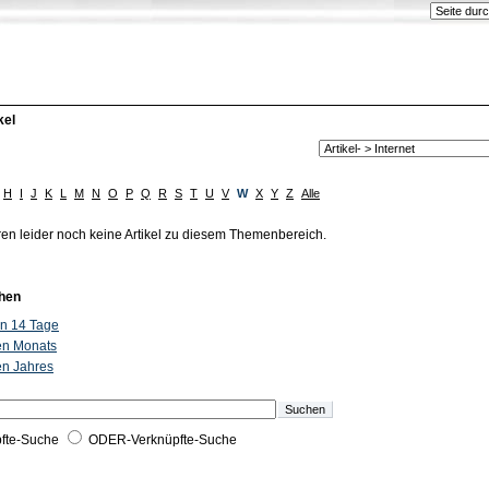
kel
H
I
J
K
L
M
N
O
P
Q
R
S
T
U
V
W
X
Y
Z
Alle
ren leider noch keine Artikel zu diesem Themenbereich.
hen
ten 14 Tage
ten Monats
ten Jahres
fte-Suche
ODER-Verknüpfte-Suche