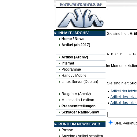
► INHALT / ARCHIV
Sie sind hier:
Arti
Home / News
Artikel (ab 2017)
A
B
C
D
E
F
G
Artikel (Archiv)
Internet
Im Moment existie
Programme
Handy / Mobile
Linux Server (Debian)
Sie sind hier:
Suc
Artikel der letz
Ratgeber (Archiv)
Artikel des letz
Multimedia-Lexikon
Artikel des letz
Pressemitteilungen
Schlager Radio-Show
UND-Verknüp
► RUND UM NEWBIEWEB
Presse
Anzeige / Artikel schalten