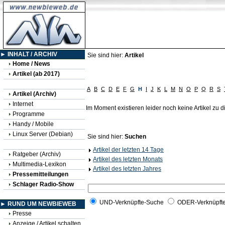
► INHALT / ARCHIV
Sie sind hier:
Artikel
Home / News
Artikel (ab 2017)
A
B
C
D
E
F
G
H
I
J
K
L
M
N
O
P
Q
R
S
Artikel (Archiv)
Internet
Im Moment existieren leider noch keine Artikel zu
Programme
Handy / Mobile
Linux Server (Debian)
Sie sind hier:
Suchen
Artikel der letzten 14 Tage
Ratgeber (Archiv)
Artikel des letzten Monats
Multimedia-Lexikon
Artikel des letzten Jahres
Pressemitteilungen
Schlager Radio-Show
UND-Verknüpfte-Suche
ODER-Verknüpft
► RUND UM NEWBIEWEB
Presse
Anzeige / Artikel schalten