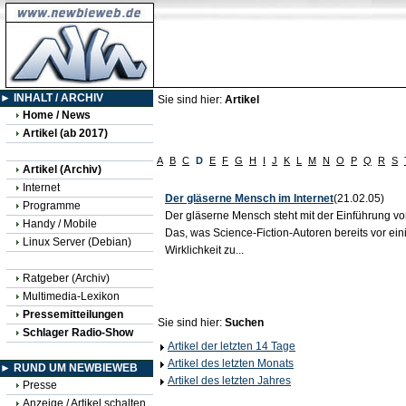
► INHALT / ARCHIV
Sie sind hier:
Artikel
Home / News
Artikel (ab 2017)
A
B
C
D
E
F
G
H
I
J
K
L
M
N
O
P
Q
R
S
Artikel (Archiv)
Internet
Der gläserne Mensch im Internet
(21.02.05)
Programme
Der gläserne Mensch steht mit der Einführung v
Handy / Mobile
Das, was Science-Fiction-Autoren bereits vor ei
Linux Server (Debian)
Wirklichkeit zu...
Ratgeber (Archiv)
Multimedia-Lexikon
Pressemitteilungen
Sie sind hier:
Suchen
Schlager Radio-Show
Artikel der letzten 14 Tage
Artikel des letzten Monats
► RUND UM NEWBIEWEB
Artikel des letzten Jahres
Presse
Anzeige / Artikel schalten