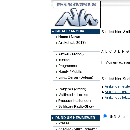
► INHALT / ARCHIV
Sie sind hier:
Arti
Home / News
Artikel (ab 2017)
A
B
C
D
E
F
G
Artikel (Archiv)
Internet
Im Moment existie
Programme
Handy / Mobile
Linux Server (Debian)
Sie sind hier:
Suc
Artikel der letz
Ratgeber (Archiv)
Artikel des letz
Multimedia-Lexikon
Artikel des letz
Pressemitteilungen
Schlager Radio-Show
UND-Verknüp
► RUND UM NEWBIEWEB
Presse
Anzeige / Artikel schalten