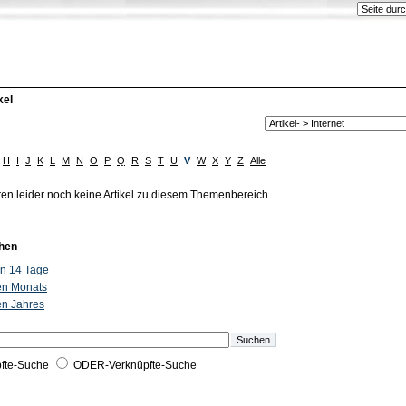
kel
H
I
J
K
L
M
N
O
P
Q
R
S
T
U
V
W
X
Y
Z
Alle
ren leider noch keine Artikel zu diesem Themenbereich.
hen
ten 14 Tage
ten Monats
ten Jahres
fte-Suche
ODER-Verknüpfte-Suche