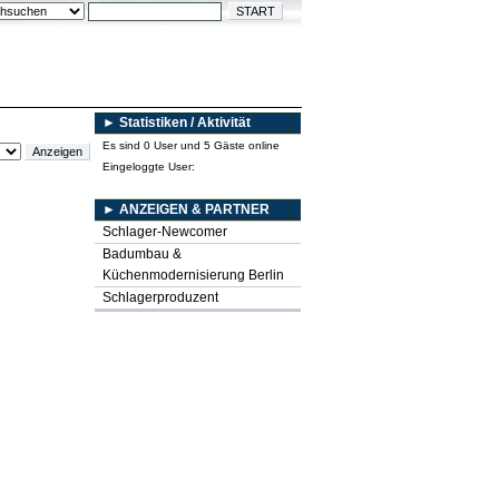
► Statistiken / Aktivität
Es sind 0 User und 5 Gäste online
Eingeloggte User:
► ANZEIGEN & PARTNER
Schlager-Newcomer
Badumbau &
Küchenmodernisierung Berlin
Schlagerproduzent