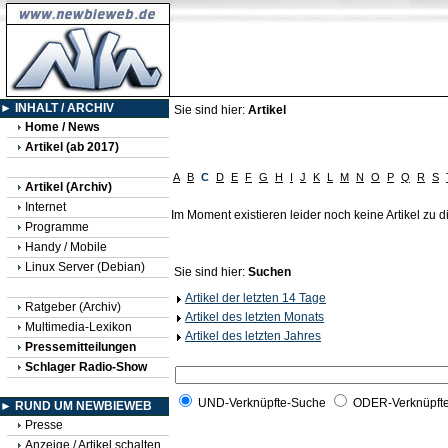
► INHALT / ARCHIV
Sie sind hier:
Artikel
Home / News
Artikel (ab 2017)
A
B
C
D
E
F
G
H
I
J
K
L
M
N
O
P
Q
R
S
Artikel (Archiv)
Internet
Im Moment existieren leider noch keine Artikel zu
Programme
Handy / Mobile
Linux Server (Debian)
Sie sind hier:
Suchen
Artikel der letzten 14 Tage
Ratgeber (Archiv)
Artikel des letzten Monats
Multimedia-Lexikon
Artikel des letzten Jahres
Pressemitteilungen
Schlager Radio-Show
UND-Verknüpfte-Suche
ODER-Verknüpft
► RUND UM NEWBIEWEB
Presse
Anzeige / Artikel schalten