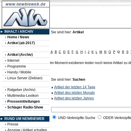
► INHALT / ARCHIV
Sie sind hier:
Artikel
Home / News
Artikel (ab 2017)
A
B
C
D
E
F
G
H
I
J
K
L
M
N
O
P
Q
R
S
Artikel (Archiv)
Internet
Im Moment existieren leider noch keine Artikel zu
Programme
Handy / Mobile
Linux Server (Debian)
Sie sind hier:
Suchen
Artikel der letzten 14 Tage
Ratgeber (Archiv)
Artikel des letzten Monats
Multimedia-Lexikon
Artikel des letzten Jahres
Pressemitteilungen
Schlager Radio-Show
UND-Verknüpfte-Suche
ODER-Verknüpft
► RUND UM NEWBIEWEB
Presse
Anzeige / Artikel schalten