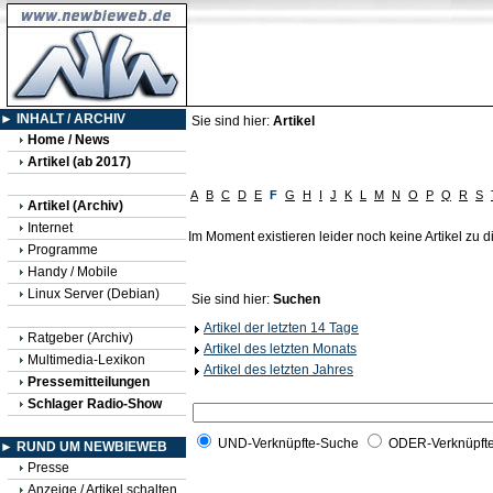
► INHALT / ARCHIV
Sie sind hier:
Artikel
Home / News
Artikel (ab 2017)
A
B
C
D
E
F
G
H
I
J
K
L
M
N
O
P
Q
R
S
Artikel (Archiv)
Internet
Im Moment existieren leider noch keine Artikel zu
Programme
Handy / Mobile
Linux Server (Debian)
Sie sind hier:
Suchen
Artikel der letzten 14 Tage
Ratgeber (Archiv)
Artikel des letzten Monats
Multimedia-Lexikon
Artikel des letzten Jahres
Pressemitteilungen
Schlager Radio-Show
UND-Verknüpfte-Suche
ODER-Verknüpft
► RUND UM NEWBIEWEB
Presse
Anzeige / Artikel schalten