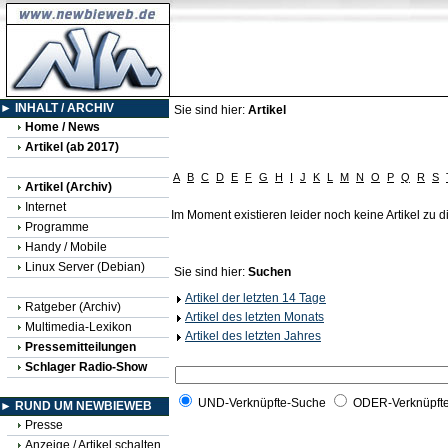
► INHALT / ARCHIV
Sie sind hier:
Artikel
Home / News
Artikel (ab 2017)
A
B
C
D
E
F
G
H
I
J
K
L
M
N
O
P
Q
R
S
Artikel (Archiv)
Internet
Im Moment existieren leider noch keine Artikel zu
Programme
Handy / Mobile
Linux Server (Debian)
Sie sind hier:
Suchen
Artikel der letzten 14 Tage
Ratgeber (Archiv)
Artikel des letzten Monats
Multimedia-Lexikon
Artikel des letzten Jahres
Pressemitteilungen
Schlager Radio-Show
UND-Verknüpfte-Suche
ODER-Verknüpft
► RUND UM NEWBIEWEB
Presse
Anzeige / Artikel schalten