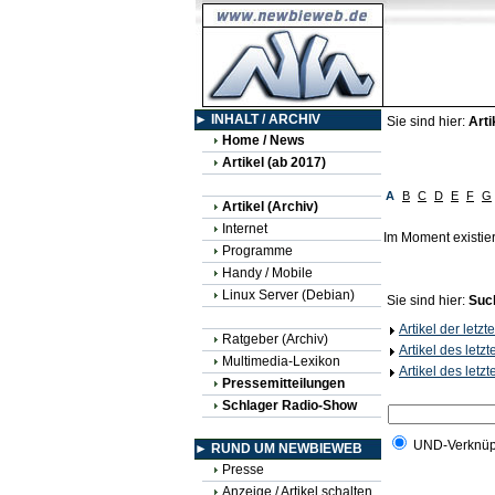
► INHALT / ARCHIV
Sie sind hier:
Arti
Home / News
Artikel (ab 2017)
A
B
C
D
E
F
G
Artikel (Archiv)
Internet
Im Moment existie
Programme
Handy / Mobile
Linux Server (Debian)
Sie sind hier:
Suc
Artikel der letz
Ratgeber (Archiv)
Artikel des letz
Multimedia-Lexikon
Artikel des letz
Pressemitteilungen
Schlager Radio-Show
UND-Verknüp
► RUND UM NEWBIEWEB
Presse
Anzeige / Artikel schalten