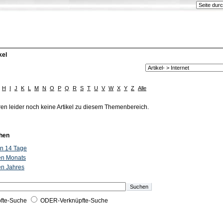
kel
H
I
J
K
L
M
N
O
P
Q
R
S
T
U
V
W
X
Y
Z
Alle
ren leider noch keine Artikel zu diesem Themenbereich.
hen
ten 14 Tage
ten Monats
ten Jahres
fte-Suche
ODER-Verknüpfte-Suche