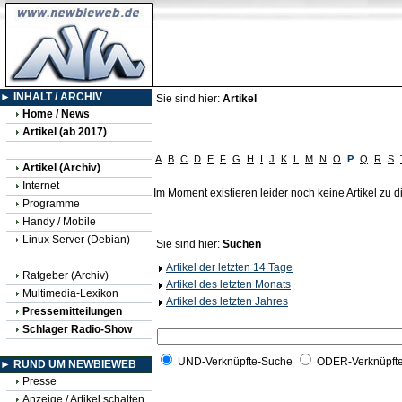
► INHALT / ARCHIV
Sie sind hier:
Artikel
Home / News
Artikel (ab 2017)
A
B
C
D
E
F
G
H
I
J
K
L
M
N
O
P
Q
R
S
Artikel (Archiv)
Internet
Im Moment existieren leider noch keine Artikel zu
Programme
Handy / Mobile
Linux Server (Debian)
Sie sind hier:
Suchen
Artikel der letzten 14 Tage
Ratgeber (Archiv)
Artikel des letzten Monats
Multimedia-Lexikon
Artikel des letzten Jahres
Pressemitteilungen
Schlager Radio-Show
UND-Verknüpfte-Suche
ODER-Verknüpft
► RUND UM NEWBIEWEB
Presse
Anzeige / Artikel schalten