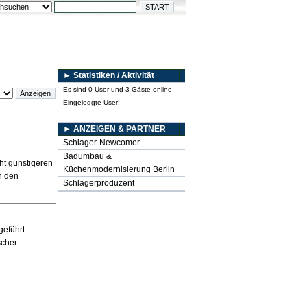
► Statistiken / Aktivität
Es sind 0 User und 3 Gäste online
Eingeloggte User:
► ANZEIGEN & PARTNER
Schlager-Newcomer
Badumbau &
ht günstigeren
Küchenmodernisierung Berlin
n den
Schlagerproduzent
eführt.
scher