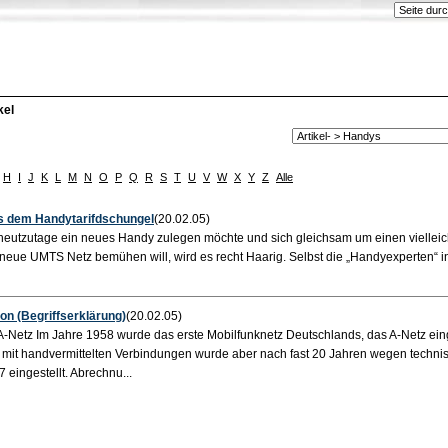
kel
H
I
J
K
L
M
N
O
P
Q
R
S
T
U
V
W
X
Y
Z
Alle
 dem Handytarifdschungel
(20.02.05)
eutzutage ein neues Handy zulegen möchte und sich gleichsam um einen vielleic
as neue UMTS Netz bemühen will, wird es recht Haarig. Selbst die „Handyexperten“ i
n (Begriffserklärung)
(20.02.05)
A-Netz Im Jahre 1958 wurde das erste Mobilfunknetz Deutschlands, das A-Netz eing
e mit handvermittelten Verbindungen wurde aber nach fast 20 Jahren wegen techni
eingestellt. Abrechnu...