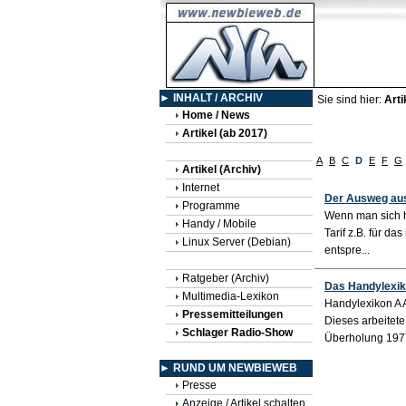
► INHALT / ARCHIV
Sie sind hier:
Arti
Home / News
Artikel (ab 2017)
A
B
C
D
E
F
G
Artikel (Archiv)
Internet
Der Ausweg aus
Programme
Wenn man sich h
Handy / Mobile
Tarif z.B. für d
Linux Server (Debian)
entspre...
Ratgeber (Archiv)
Das Handylexiko
Multimedia-Lexikon
Handylexikon A 
Pressemitteilungen
Dieses arbeitet
Schlager Radio-Show
Überholung 1977 
► RUND UM NEWBIEWEB
Presse
Anzeige / Artikel schalten