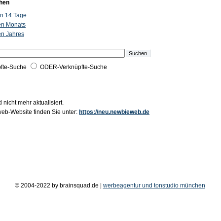
hen
ten 14 Tage
ten Monats
ten Jahres
fte-Suche
ODER-Verknüpfte-Suche
 nicht mehr aktualisiert.
b-Website finden Sie unter:
https://neu.newbieweb.de
© 2004-2022 by brainsquad.de |
werbeagentur und tonstudio münchen