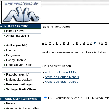
► INHALT / ARCHIV
Sie sind hier:
Artikel
Home / News
Artikel (ab 2017)
A
B
C
D
E
F
G
H
I
J
K
L
M
N
O
P
Q
R
S
Artikel (Archiv)
Internet
Im Moment existieren leider noch keine Artikel zu
Programme
Handy / Mobile
Linux Server (Debian)
Sie sind hier:
Suchen
Artikel der letzten 14 Tage
Ratgeber (Archiv)
Artikel des letzten Monats
Multimedia-Lexikon
Artikel des letzten Jahres
Pressemitteilungen
Schlager Radio-Show
UND-Verknüpfte-Suche
ODER-Verknüpft
► RUND UM NEWBIEWEB
Presse
Anzeige / Artikel schalten