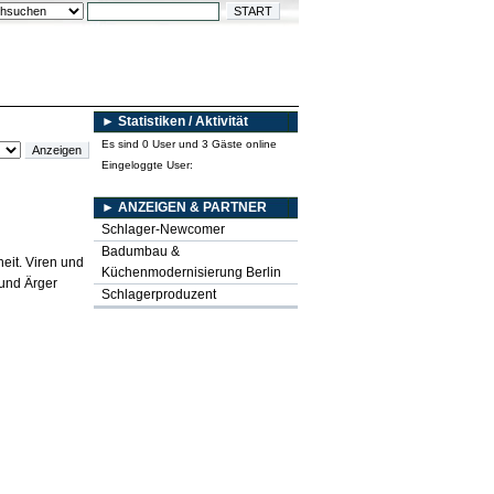
► Statistiken / Aktivität
Es sind 0 User und 3 Gäste online
Eingeloggte User:
► ANZEIGEN & PARTNER
Schlager-Newcomer
Badumbau &
eit. Viren und
Küchenmodernisierung Berlin
und Ärger
Schlagerproduzent