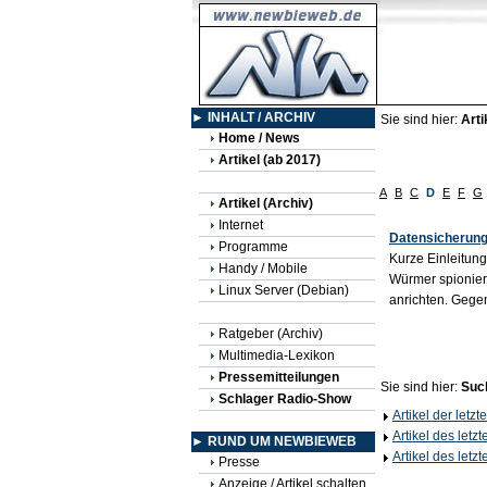
► INHALT / ARCHIV
Sie sind hier:
Arti
Home / News
Artikel (ab 2017)
A
B
C
D
E
F
G
Artikel (Archiv)
Internet
Datensicherung 
Programme
Kurze Einleitun
Handy / Mobile
Würmer spionier
Linux Server (Debian)
anrichten. Gegen
Ratgeber (Archiv)
Multimedia-Lexikon
Pressemitteilungen
Sie sind hier:
Suc
Schlager Radio-Show
Artikel der letz
Artikel des letz
► RUND UM NEWBIEWEB
Artikel des letz
Presse
Anzeige / Artikel schalten