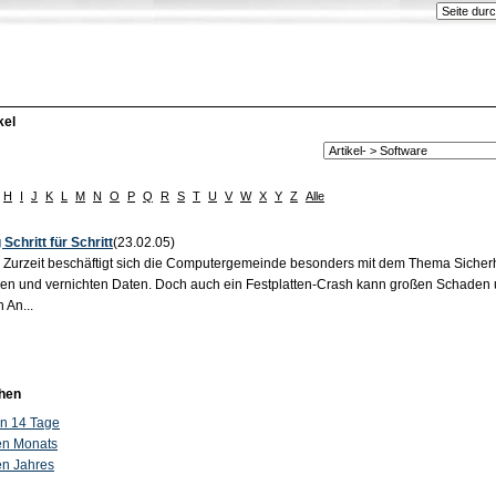
kel
H
I
J
K
L
M
N
O
P
Q
R
S
T
U
V
W
X
Y
Z
Alle
Schritt für Schritt
(23.02.05)
g Zurzeit beschäftigt sich die Computergemeinde besonders mit dem Thema Sicherh
en und vernichten Daten. Doch auch ein Festplatten-Crash kann großen Schaden 
 An...
hen
ten 14 Tage
ten Monats
ten Jahres