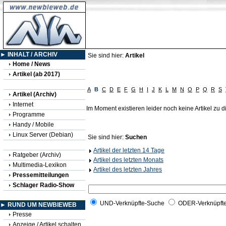
► INHALT / ARCHIV
Sie sind hier:
Artikel
Home / News
Artikel (ab 2017)
A
B
C
D
E
F
G
H
I
J
K
L
M
N
O
P
Q
R
S
Artikel (Archiv)
Internet
Im Moment existieren leider noch keine Artikel zu
Programme
Handy / Mobile
Linux Server (Debian)
Sie sind hier:
Suchen
Artikel der letzten 14 Tage
Ratgeber (Archiv)
Artikel des letzten Monats
Multimedia-Lexikon
Artikel des letzten Jahres
Pressemitteilungen
Schlager Radio-Show
UND-Verknüpfte-Suche
ODER-Verknüpft
► RUND UM NEWBIEWEB
Presse
Anzeige / Artikel schalten