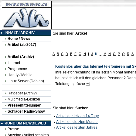
► INHALT / ARCHIV
Sie sind hier:
Artikel
Home / News
Artikel (ab 2017)
A
B
C
D
E
F
G
H
I
J
K
L
M
N
O
P
Q
R
S
Artikel (Archiv)
Internet
Kostenlos über das Internet telefonieren mit S
Programme
Ihre Telefonrechnung ist im letzten Monat höher a
Handy / Mobile
hauptsächlich mit den gleichen Personen? Dann 
Linux Server (Debian)
Telefongespräche ...
Ratgeber (Archiv)
Multimedia-Lexikon
Pressemitteilungen
Sie sind hier:
Suchen
Schlager Radio-Show
Artikel der letzten 14 Tage
Artikel des letzten Monats
► RUND UM NEWBIEWEB
Artikel des letzten Jahres
Presse
Anzeige / Artikel schalten