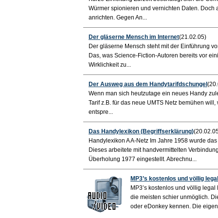
Würmer spionieren und vernichten Daten. Doch 
anrichten. Gegen An...
Der gläserne Mensch im Internet
(21.02.05)
Der gläserne Mensch steht mit der Einführung v
Das, was Science-Fiction-Autoren bereits vor ei
Wirklichkeit zu...
Der Ausweg aus dem Handytarifdschungel
(20
Wenn man sich heutzutage ein neues Handy zule
Tarif z.B. für das neue UMTS Netz bemühen will, 
entspre...
Das Handylexikon (Begriffserklärung)
(20.02.0
Handylexikon A A-Netz Im Jahre 1958 wurde das e
Dieses arbeitete mit handvermittelten Verbindu
Überholung 1977 eingestellt. Abrechnu...
MP3’s kostenlos und völlig lega
MP3’s kostenlos und völlig lega
die meisten schier unmöglich. 
oder eDonkey kennen. Die eigentl