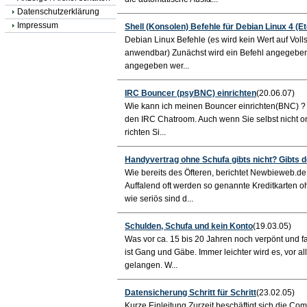
Datenschutzerklärung
Impressum
Shell (Konsolen) Befehle für Debian Linux 4 (E
Debian Linux Befehle (es wird kein Wert auf Volls
anwendbar) Zunächst wird ein Befehl angegeben.
angegeben wer...
IRC Bouncer (psyBNC) einrichten
(20.06.07)
Wie kann ich meinen Bouncer einrichten(BNC) ? E
den IRC Chatroom. Auch wenn Sie selbst nicht on
richten Si...
Handyvertrag ohne Schufa gibts nicht? Gibts d
Wie bereits des Öfteren, berichtet Newbieweb.de
Auffalend oft werden so genannte Kreditkarten
wie seriös sind d...
Schulden, Schufa und kein Konto
(19.03.05)
Was vor ca. 15 bis 20 Jahren noch verpönt und f
ist Gang und Gäbe. Immer leichter wird es, vor a
gelangen. W...
Datensicherung Schritt für Schritt
(23.02.05)
Kurze Einleitung Zurzeit beschäftigt sich die 