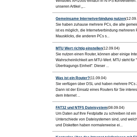
Windows XP/2000 einfach in NTFS konvertieren. L
unseren Artikel „...
Gemeinsame Internetverbindung nutzen
(12.09
Sie haben zuhause mehrere PCs, die alle gemei
ist es möglich, die Internetverbindung mehreren 
Mausklicks, die anderen PCs s...
MTU Wert richtig einstellen
(12.09.04)
Sie nutzen einen Router, können aber einige Inter
Wahrscheinlichkeit am MTU-Wert. MTU steht für 
Übertragungs Einheit". Dieser ...
Was ist ein Router?
(11.09.04)
Sie verfügen über DSL und haben mehrere PCs zuh
Dann ist der Einsatz eines Routers für Sie inter
dem Internet ...
FAT32 und NTFS Dateisystem
(08.09.04)
Um Daten auf Ihre Festplatte zu schreiben ist ei
Unterschiede von Dateisystemen sind, und welc
und Disketten haben normalerweise ei...