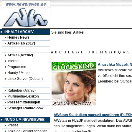
► INHALT / ARCHIV
Sie sind hier:
Artikel
Home / News
Artikel (ab 2017)
A
B
C
D
E
F
G
H
I
J
K
L
M
N
O
P
Q
R
S
Artikel (Archiv)
Internet
Anuschka Miccoli: 
Programme
Anuschka Miccoli: N
Handy / Mobile
veröffentlicht ihre 
Linux Server (Debian)
Leonberg bei Stuttga
Ratgeber (Archiv)
Multimedia-Lexikon
Pressemitteilungen
Schlager Radio-Show
AWStats Statistiken manuell ausführen (PLES
► RUND UM NEWBIEWEB
AWStats in PLESK manuell ausführen: Das AWStats
Presse
den Hostingeinstellungen. Wenn dann bei Aufruf 
Anzeige / Artikel schalten
die automatische Ausf&...