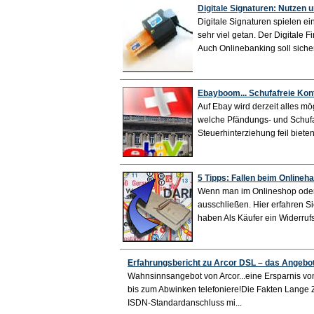
Digitale Signaturen: Nutzen 
Digitale Signaturen spielen ei
sehr viel getan. Der Digitale
Auch Onlinebanking soll sicher
Ebayboom... Schufafreie Kon
Auf Ebay wird derzeit alles m
welche Pfändungs- und Schufaf
Steuerhinterziehung feil bieten
5 Tipps: Fallen beim Online
Wenn man im Onlineshop oder 
ausschließen. Hier erfahren S
haben Als Käufer ein Widerrufsr
Erfahrungsbericht zu Arcor DSL – das Angebo
Wahnsinnsangebot von Arcor...eine Ersparnis von
bis zum Abwinken telefoniere!Die Fakten Lange Z
ISDN-Standardanschluss mi...