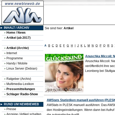
► INHALT / ARCHIV
Sie sind hier:
Artikel
Home / News
Artikel (ab 2017)
A
B
C
D
E
F
G
H
I
J
K
L
M
N
O
P
Q
R
S
Artikel (Archiv)
Internet
Anuschka Miccoli: 
Programme
Anuschka Miccoli: N
Handy / Mobile
veröffentlicht ihre 
Linux Server (Debian)
Leonberg bei Stuttga
Ratgeber (Archiv)
Multimedia-Lexikon
Pressemitteilungen
Schlager Radio-Show
AWStats Statistiken manuell ausführen (PLES
► RUND UM NEWBIEWEB
AWStats in PLESK manuell ausführen: Das AWStats
Presse
den Hostingeinstellungen. Wenn dann bei Aufruf 
Anzeige / Artikel schalten
die automatische Ausf&...