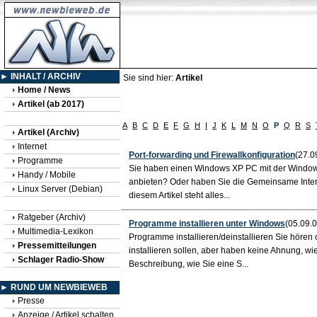
► INHALT / ARCHIV
Sie sind hier:
Artikel
Home / News
Artikel (ab 2017)
A
B
C
D
E
F
G
H
I
J
K
L
M
N
O
P
Q
R
S
Artikel (Archiv)
Internet
Port-forwarding und Firewallkonfiguration
(27.0
Programme
Sie haben einen Windows XP PC mit der Windows 
Handy / Mobile
anbieten? Oder haben Sie die Gemeinsame Intern
Linux Server (Debian)
diesem Artikel steht alles...
Ratgeber (Archiv)
Programme installieren unter Windows
(05.09.0
Multimedia-Lexikon
Programme installieren/deinstallieren Sie hören 
Pressemitteilungen
installieren sollen, aber haben keine Ahnung, wi
Schlager Radio-Show
Beschreibung, wie Sie eine S...
► RUND UM NEWBIEWEB
Presse
Anzeige / Artikel schalten